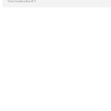
Veen Grondwerken B.V.